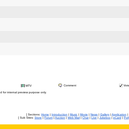
Comment
Vot
MTV
ed for internal preview purpose only.
[ Sections:
Home
|
Introduction
|
Music
|
Movie
|
News
|
Gallery
|
Application
|
[ Sub Sites:
Store
|
Forum
|
Auction
|
Web Mail
|
Chat
|
Live
|
Jukebox
|
eCard
|
Poll