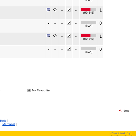
-
-
1
(60.8%)
-
-
-
-
0
(N/A)
-
-
1
(60.8%)
-
-
-
-
0
(N/A)
e
My Favourite
Help
]
|
Memorial
]