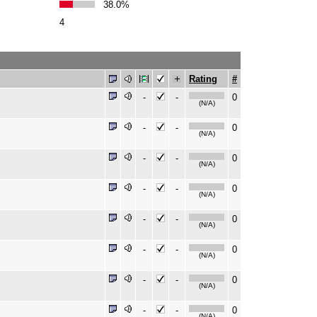
38.0%
4
Rating
#
-
-
0
(N/A)
-
-
0
(N/A)
-
-
0
(N/A)
-
-
0
(N/A)
-
-
0
(N/A)
-
-
0
(N/A)
-
-
0
(N/A)
-
-
0
(N/A)