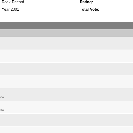
Rock Record
Rating:
Year 2001
Total Vote:
hew
hew