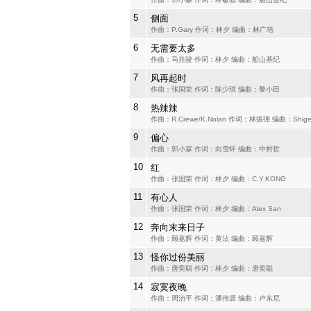
5
侧面
作曲：P.Gary 作词：林夕 编曲：林广培
6
无需要太多
作曲：马兆骏 作词：林夕 编曲：船山基纪
7
风再起时
作曲：张国荣 作词：陈少琪 编曲：黎小田
8
热辣辣
作曲：R.Crewe/K.Nolan 作词：林振强 编曲：Shigek
9
偏心
作曲：郭小霖 作词：向雪怀 编曲：中村哲
10
红
作曲：张国荣 作词：林夕 编曲：C.Y.KONG
11
有心人
作曲：张国荣 作词：林夕 编曲：Alex San
12
奔向末来日子
作曲：顾嘉辉 作词：黄沾 编曲：顾嘉辉
13
怪你过份美丽
作曲：唐奕聪 作词：林夕 编曲：唐奕聪
14
寂寞夜晚
作曲：周治平 作词：潘伟源 编曲：卢东尼