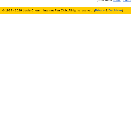
© 1994 - 2026 Leslie Cheung Internet Fan Club. All rights reserved. (
Privacy
&
Disclaimer
)