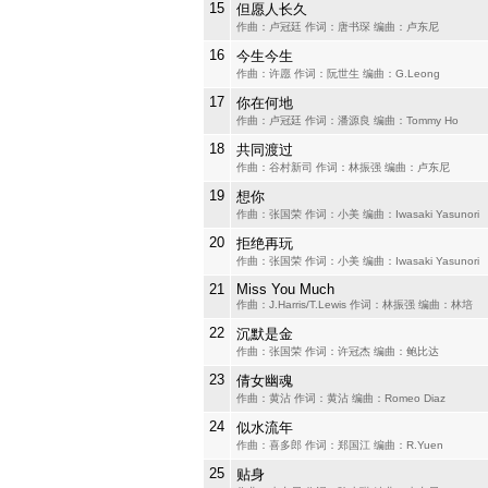
15
但愿人长久
作曲：卢冠廷 作词：唐书琛 编曲：卢东尼
16
今生今生
作曲：许愿 作词：阮世生 编曲：G.Leong
17
你在何地
作曲：卢冠廷 作词：潘源良 编曲：Tommy Ho
18
共同渡过
作曲：谷村新司 作词：林振强 编曲：卢东尼
19
想你
作曲：张国荣 作词：小美 编曲：Iwasaki Yasunori
20
拒绝再玩
作曲：张国荣 作词：小美 编曲：Iwasaki Yasunori
21
Miss You Much
作曲：J.Harris/T.Lewis 作词：林振强 编曲：林培
22
沉默是金
作曲：张国荣 作词：许冠杰 编曲：鲍比达
23
倩女幽魂
作曲：黄沾 作词：黄沾 编曲：Romeo Diaz
24
似水流年
作曲：喜多郎 作词：郑国江 编曲：R.Yuen
25
贴身