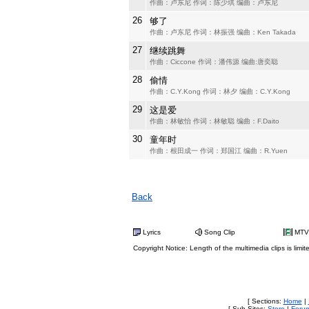
作曲：卢东尼 作词：陈少琪 编曲：卢东尼
26
够了
作曲：卢东尼 作词：林振强 编曲：Ken Takada
27
继续跳舞
作曲：Ciccone 作词：潘伟源 编曲:唐奕聪
28
偷情
作曲：C.Y.Kong 作词：林夕 编曲：C.Y.Kong
29
这是爱
作曲：林敏怡 作词：林敏聪 编曲：F.Daito
30
童年时
作曲：根田成一 作词：郑国江 编曲：R.Yuen
Back
Lyrics
Song Clip
MTV
Copyright Notice: Length of the multimedia clips is limit
[ Sections:
Home
|
[ Sub Sites:
Store
|
Foru