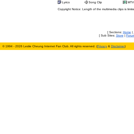
Lyrics
Song Clip
MTV
Copyright Notice: Length of the multimedia clips is limit
[ Sections:
Home
|
[ Sub Sites:
Store
|
Foru
© 1994 - 2026 Leslie Cheung Internet Fan Club. All rights reserved. (
Privacy
&
Disclaimer
)