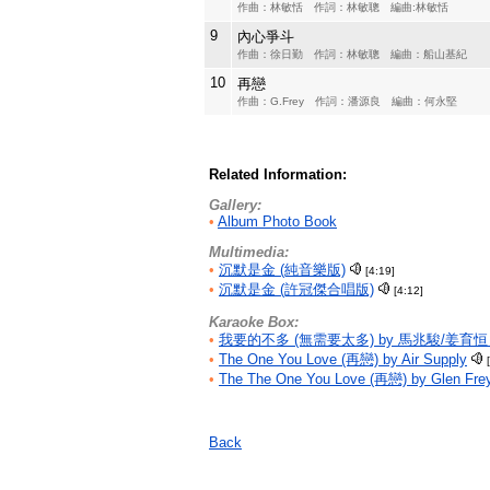
作曲：林敏恬 作詞：林敏聰 編曲:林敏恬
9
內心爭斗
作曲：徐日勤 作詞：林敏聰 編曲：船山基紀
10
再戀
作曲：G.Frey 作詞：潘源良 編曲：何永堅
Related Information:
Gallery:
•
Album Photo Book
Multimedia:
•
沉默是金 (純音樂版)
[4:19]
•
沉默是金 (許冠傑合唱版)
[4:12]
Karaoke Box:
•
我要的不多 (無需要太多) by 馬兆駿/姜育恒 
•
The One You Love (再戀) by Air Supply
•
The The One You Love (再戀) by Glen Fre
Back