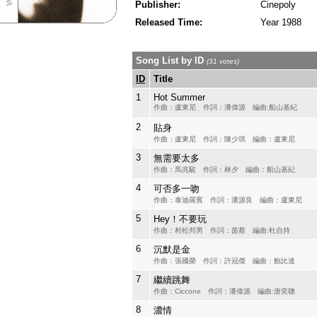
Publisher:
Cinepoly
Released Time:
Year 1988
Song List by ID
(31 votes)
ID
Title
1
Hot Summer
作曲：盧東尼 作詞：潘偉源 編曲:船山基紀
2
貼身
作曲：盧東尼 作詞：陳少琪 編曲：盧東尼
3
無需要太多
作曲：馬兆駿 作詞：林夕 編曲：船山基紀
4
可否多一吻
作曲：泰迪羅賓 作詞：潘源良 編曲：盧東尼
5
Hey！不要玩
作曲：村松邦男 作詞：茵蔡 編曲:杜自持
6
沉默是金
作曲：張國榮 作詞：許冠傑 編曲：鮑比達
7
繼續跳舞
作曲：Ciccone 作詞：潘偉源 編曲:唐奕聰
8
濃情