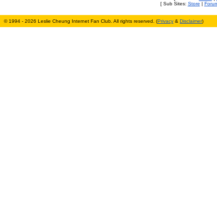
[ Sub Sites:
Store
|
Foru
© 1994 - 2026 Leslie Cheung Internet Fan Club. All rights reserved. (
Privacy
&
Disclaimer
)