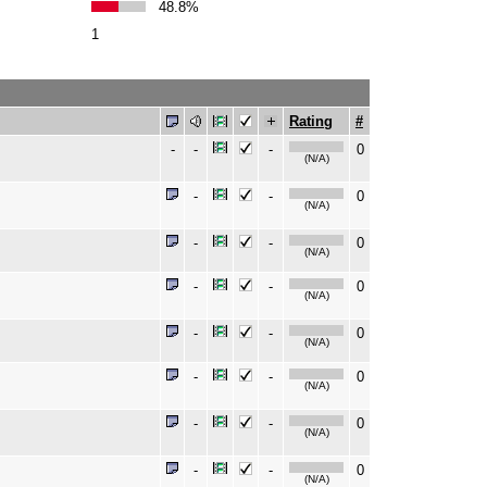
48.8%
1
Rating
#
-
-
-
0
(N/A)
-
-
0
(N/A)
-
-
0
(N/A)
-
-
0
(N/A)
-
-
0
(N/A)
-
-
0
(N/A)
-
-
0
(N/A)
-
-
0
(N/A)