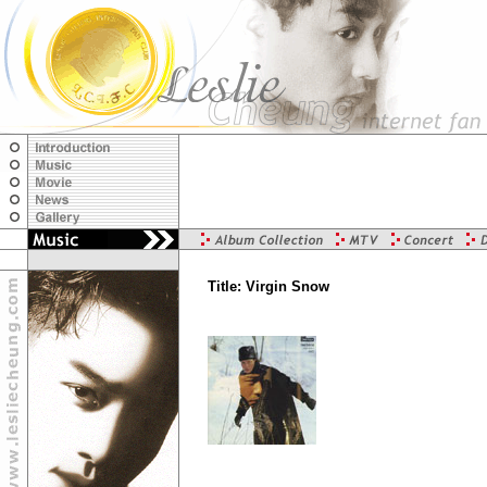
Title: Virgin Snow