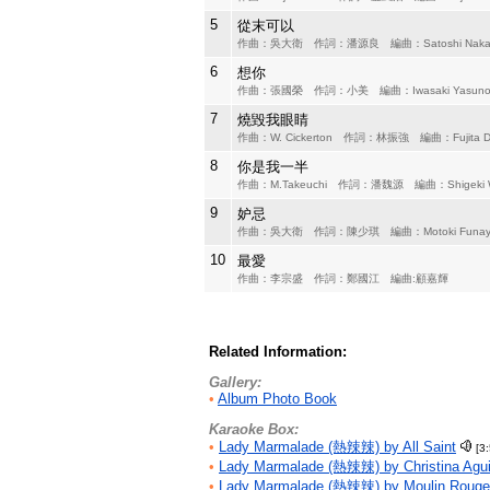
5
從末可以
作曲：吳大衛 作詞：潘源良 編曲：Satoshi Naka
6
想你
作曲：張國榮 作詞：小美 編曲：Iwasaki Yasunor
7
燒毀我眼睛
作曲：W. Cickerton 作詞：林振強 編曲：Fujita Da
8
你是我一半
作曲：M.Takeuchi 作詞：潘魏源 編曲：Shigeki W
9
妒忌
作曲：吳大衛 作詞：陳少琪 編曲：Motoki Funay
10
最愛
作曲：李宗盛 作詞：鄭國江 編曲:顧嘉輝
Related Information:
Gallery:
•
Album Photo Book
Karaoke Box:
•
Lady Marmalade (熱辣辣) by All Saint
[3
•
Lady Marmalade (熱辣辣) by Christina Agui
•
Lady Marmalade (熱辣辣) by Moulin Rouge