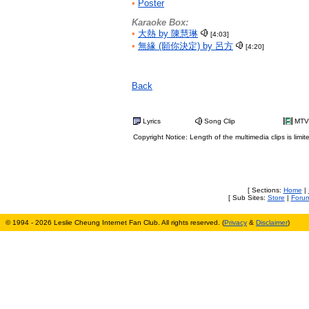
•
Poster
Karaoke Box:
•
大熱 by 陳慧琳
[4:03]
•
無緣 (願你決定) by 呂方
[4:20]
Back
Lyrics
Song Clip
MTV
Copyright Notice: Length of the multimedia clips is limit
[ Sections:
Home
|
[ Sub Sites:
Store
|
Foru
© 1994 - 2026 Leslie Cheung Internet Fan Club. All rights reserved. (
Privacy
&
Disclaimer
)