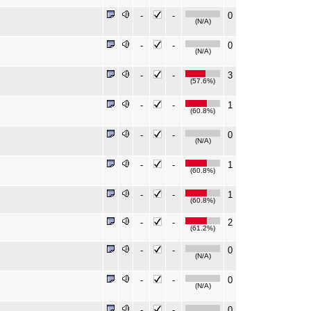
-
-
0
(N/A)
-
-
0
(N/A)
-
-
3
(57.6%)
-
-
1
(60.8%)
-
-
0
(N/A)
-
-
1
(60.8%)
-
-
1
(60.8%)
-
-
2
(61.2%)
-
-
0
(N/A)
-
-
0
(N/A)
-
-
0