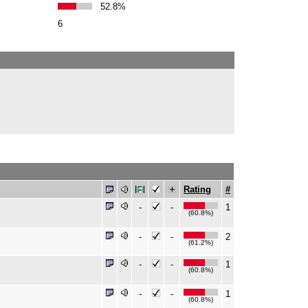
52.8%
6
Rating
#
-
-
1
(60.8%)
-
-
2
(61.2%)
-
-
1
(60.8%)
-
-
1
(60.8%)