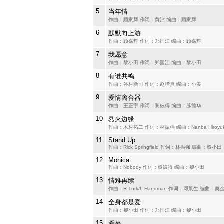
5
当年情
作曲：顾家辉 作词：黄沾 编曲：顾家辉
6
默默向上游
作曲：顾嘉辉 作词：郑国江 编曲：顾嘉辉
7
我愿意
作曲：黎小田 作词：郑国江 编曲：黎小田
8
有谁共鸣
作曲：谷村新司 作词：赵增熹 编曲：小美
9
爱情离合器
作曲：王正宇 作词：黎彼得 编曲：苏德华
10
烈火边缘
作曲：木村拓二 作词：林振强 编曲：Nanba Hiroyuk
11
Stand Up
作曲：Rick Springfield 作词：林振强 编曲：黎小田
12
Monica
作曲：Nobody 作词：黎彼得 编曲：黎小田
13
情难再续
作曲：R.Turk/L.Handman 作词：邓景生 编曲：奥
14
全身都是爱
作曲：黎小田 作词：郑国江 编曲：黎小田
15
爱慕