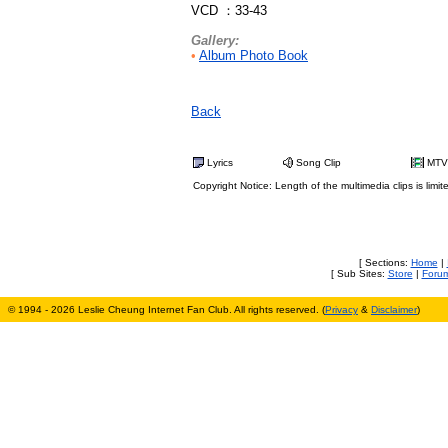
VCD ：33-43
Gallery:
•
Album Photo Book
Back
Lyrics
Song Clip
MTV
Copyright Notice: Length of the multimedia clips is limit
[ Sections:
Home
|
[ Sub Sites:
Store
|
Foru
© 1994 - 2026 Leslie Cheung Internet Fan Club. All rights reserved. (
Privacy
&
Disclaimer
)