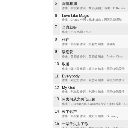
5
深情相拥
作曲：张国荣 作词：黄郁/莫如升 编曲：C.Babida
6
Love Like Magic
作曲：Chage 作词：姚谦 编曲：周国仪/陈爱珍
7
当真就好
作曲：小虫 作词：小虫
8
作伴
作曲：张国荣 作词：姚若龙 编曲：洪敬尧
9
谈恋爱
作曲：黄舒骏 作词：黄舒骏 编曲：Adrian Chan
10
取暖
作曲：陈小霞 作词：杨立德 编曲：周国仪/陈爱珍
11
Everybody
作曲：刘志宏 作词：刘思铭 编曲：周国仪/陈爱珍
12
My God
作曲：刘志宏 作词：刘思铭 编曲：周国仪/陈爱珍
13
何去何从之阿飞正传
作曲：E.Lecuona/J.Cacavas 作词：黄郁 编曲：G.
14
夜半歌声
作曲：张国荣 作词：莫如升 编曲：G.Leong
15
一辈子失去了你