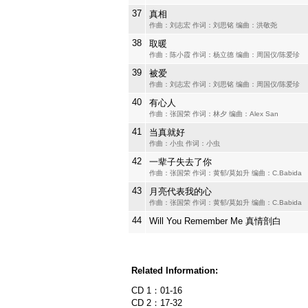
37
真相
作曲：刘志宏 作词：刘思铭 编曲：洪敬尧
38
取暖
作曲：陈小霞 作词：杨立德 编曲：周国仪/陈爱珍
39
被爱
作曲：刘志宏 作词：刘思铭 编曲：周国仪/陈爱珍
40
有心人
作曲：张国荣 作词：林夕 编曲：Alex San
41
当真就好
作曲：小虫 作词：小虫
42
一辈子失去了你
作曲：张国荣 作词：黄郁/莫如升 编曲：C.Babida
43
月亮代表我的心
作曲：张国荣 作词：黄郁/莫如升 编曲：C.Babida
44
Will You Remember Me 真情剖白
Related Information:
CD 1：01-16
CD 2：17-32