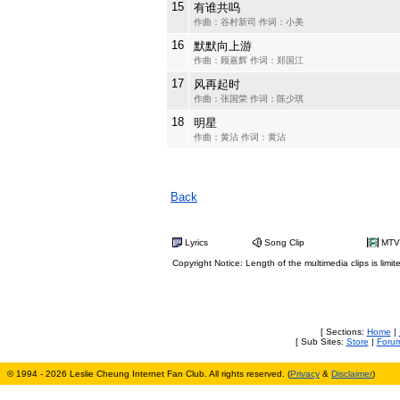
15
有谁共呜
作曲：谷村新司 作词：小美
16
默默向上游
作曲：顾嘉辉 作词：郑国江
17
风再起时
作曲：张国荣 作词：陈少琪
18
明星
作曲：黄沾 作词：黄沾
Back
Lyrics
Song Clip
MTV
Copyright Notice: Length of the multimedia clips is limit
[ Sections:
Home
|
[ Sub Sites:
Store
|
Foru
© 1994 - 2026 Leslie Cheung Internet Fan Club. All rights reserved. (
Privacy
&
Disclaimer
)