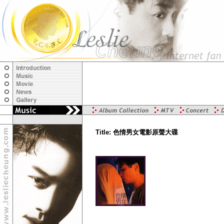
Title: 色情男女電影原聲大碟