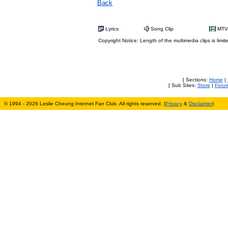
Back
Lyrics
Song Clip
MTV
Copyright Notice: Length of the multimedia clips is limit
[ Sections:
Home
|
[ Sub Sites:
Store
|
Foru
© 1994 - 2026 Leslie Cheung Internet Fan Club. All rights reserved. (
Privacy
&
Disclaimer
)