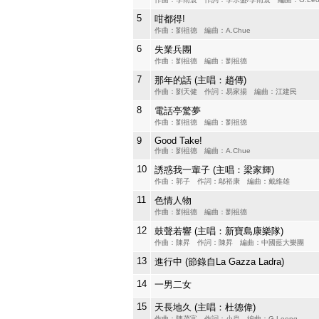
5
咁都得!
作曲：劉祖德 編曲：A.Chue
6
失業兵團
作曲：劉祖德 編曲：劉祖德
7
那年的話 (主唱：趙傳)
作曲：劉天健 作詞：易家揚 編曲：江建民
8
電話亭驚夢
作曲：劉祖德 編曲：劉祖德
9
Good Take!
作曲：劉祖德 編曲：A.Chue
10
誘惑我一輩子 (主唱：梁家輝)
作曲：郭子 作詞：鄔裕康 編曲：戴維雄
11
色情人物
作曲：劉祖德 編曲：劉祖德
12
鼓聲若響 (主唱：新寶島康樂隊)
作曲：陳昇 作詞：陳昇 編曲：中國藍大樂團
13
進行中 (節錄自La Gazza Ladra)
14
一男二女
15
天長地久 (主唱：杜德偉)
作曲：陳茂富 作詞：小蟲 編曲：G.Leong