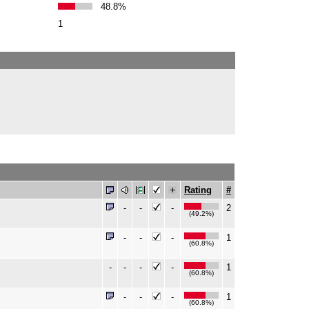
48.8%
1
Rating
#
-
-
-
2
(49.2%)
-
-
-
1
(60.8%)
-
-
-
-
1
(60.8%)
-
-
-
1
(60.8%)