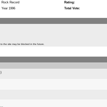
Rock Record
Rating:
Year 1996
Total Vote:
to the site may be blocked in the future.
)
ng