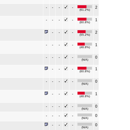
-
-
-
-
2
(61.2%)
-
-
-
-
1
(60.8%)
-
-
-
2
(55.2%)
-
-
-
-
1
(48.8%)
-
-
-
-
0
(N/A)
-
-
-
1
(60.8%)
-
-
-
-
0
(N/A)
-
-
-
1
(48.8%)
-
-
-
-
0
(N/A)
-
-
-
-
0
(N/A)
-
-
-
0
(N/A)