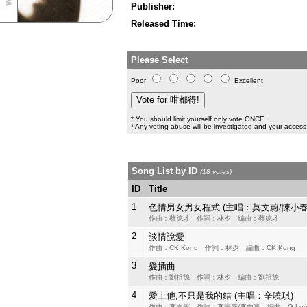
Publisher:
Released Time:
Please Select
Poor
Excellent
* You should limit yourself only vote ONCE.
* Any voting abuse will be investigated and your access 
Song List by ID
(18 votes)
ID
Title
1
色情男女男女程式 (主唱：莫文蔚/陳小春
作曲：蔡德才 作詞：林夕 編曲：蔡德才
2
談情說愛
作曲：CK Kong 作詞：林夕 編曲：CK Kong
3
愛插曲
作曲：劉祖德 作詞：林夕 編曲：劉祖德
4
愛上他,不只是我的錯 (主唱：辛曉琪)
作曲：李雨寰 作詞：李宗盛/李雨寰 編曲：G.Leo