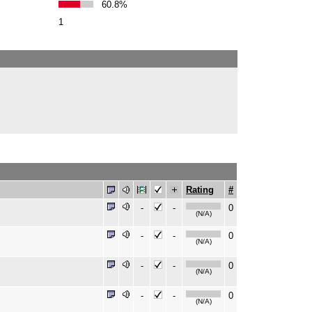
60.8%
1
Rating
#
-
-
0
(N/A)
-
-
0
(N/A)
-
-
0
(N/A)
-
-
0
(N/A)