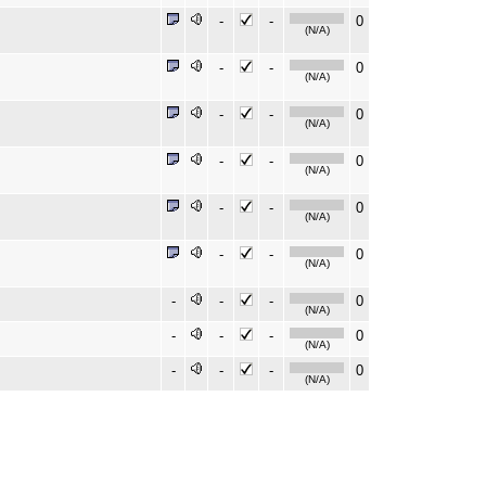
-
-
0
(N/A)
-
-
0
(N/A)
-
-
0
(N/A)
-
-
0
(N/A)
-
-
0
(N/A)
-
-
0
(N/A)
-
-
-
0
(N/A)
-
-
-
0
(N/A)
-
-
-
0
(N/A)