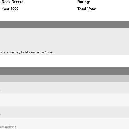
Rock Record
Rating:
Year 1999
Total Vote:
to the site may be blocked in the future.
珍
珍
周國儀/陳愛珍