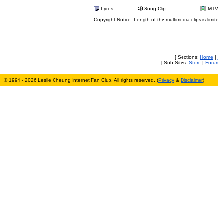
Lyrics
Song Clip
MTV
Copyright Notice: Length of the multimedia clips is limit
[ Sections:
Home
|
[ Sub Sites:
Store
|
Foru
© 1994 - 2026 Leslie Cheung Internet Fan Club. All rights reserved. (
Privacy
&
Disclaimer
)