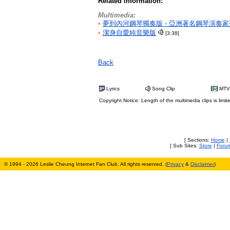
Related Information:
Multimedia:
•
夢到內河鋼琴獨奏版 - 亞洲著名鋼琴演奏
•
潔身自愛純音樂版
[3:38]
Back
Lyrics
Song Clip
MTV
Copyright Notice: Length of the multimedia clips is limit
[ Sections:
Home
|
[ Sub Sites:
Store
|
Foru
© 1994 - 2026 Leslie Cheung Internet Fan Club. All rights reserved. (
Privacy
&
Disclaimer
)