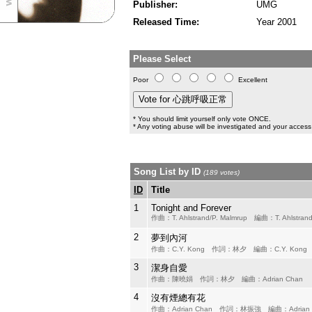
Publisher:
UMG
Released Time:
Year 2001
Please Select
Poor
Excellent
* You should limit yourself only vote ONCE.
* Any voting abuse will be investigated and your access 
Song List by ID
(189 votes)
ID
Title
1
Tonight and Forever
作曲：T. Ahlstrand/P. Malmrup 編曲：T. Ahlstran
2
夢到內河
作曲：C.Y. Kong 作詞：林夕 編曲：C.Y. Kon
3
潔身自愛
作曲：陳曉娟 作詞：林夕 編曲：Adrian Chan
4
沒有煙總有花
作曲：Adrian Chan 作詞：林振強 編曲：Adrian 