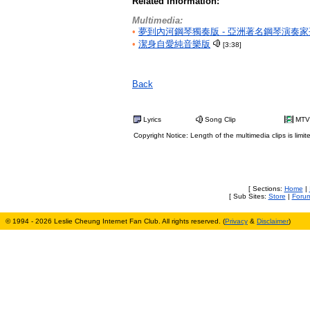
Related Information:
Multimedia:
•
夢到內河鋼琴獨奏版 - 亞洲著名鋼琴演奏
•
潔身自愛純音樂版
[3:38]
Back
Lyrics
Song Clip
MTV
Copyright Notice: Length of the multimedia clips is limit
[ Sections:
Home
|
[ Sub Sites:
Store
|
Foru
© 1994 - 2026 Leslie Cheung Internet Fan Club. All rights reserved. (
Privacy
&
Disclaimer
)