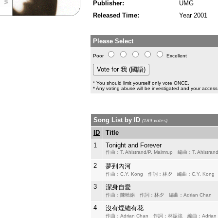
Publisher:
UMG
Released Time:
Year 2001
Please Select
Poor
Excellent
* You should limit yourself only vote ONCE.
* Any voting abuse will be investigated and your access 
Song List by ID
(189 votes)
ID
Title
1
Tonight and Forever
作曲：T. Ahlstrand/P. Malmrup 編曲：T. Ahlstran
2
夢到內河
作曲：C.Y. Kong 作詞：林夕 編曲：C.Y. Kon
3
潔身自愛
作曲：陳曉娟 作詞：林夕 編曲：Adrian Chan
4
沒有煙總有花
作曲：Adrian Chan 作詞：林振強 編曲：Adrian 