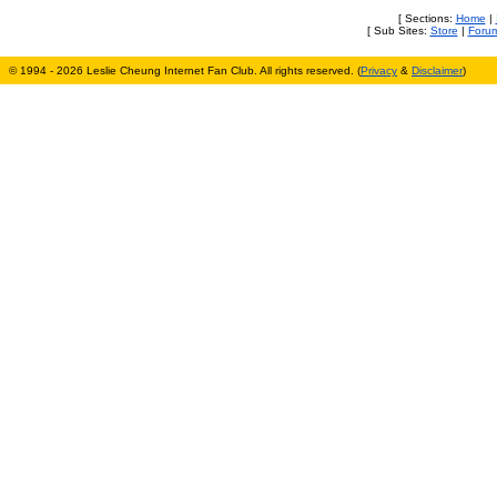
[ Sections:
Home
|
[ Sub Sites:
Store
|
Foru
© 1994 - 2026 Leslie Cheung Internet Fan Club. All rights reserved. (
Privacy
&
Disclaimer
)