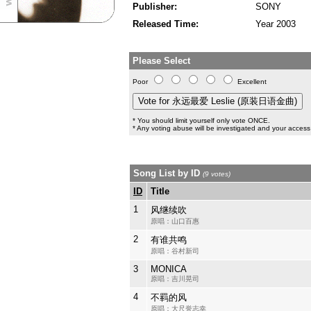
Publisher:
SONY
Released Time:
Year 2003
Please Select
Poor
Excellent
* You should limit yourself only vote ONCE.
* Any voting abuse will be investigated and your access 
Song List by ID
(9 votes)
ID
Title
1
风继续吹
原唱：山口百惠
2
有谁共鸣
原唱：谷村新司
3
MONICA
原唱：吉川晃司
4
不羁的风
原唱：大尺誉志幸