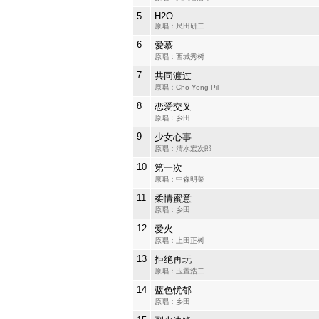
5
H2O
原唱：尺田研二
6
爱慕
原唱：西城秀树
7
共同渡过
原唱：Cho Yong Pil
8
恋爱交叉
原唱：乡田
9
少女心事
原唱：清水宏次郎
10
第一次
原唱：中森明菜
11
柔情蜜意
原唱：乡田
12
爱火
原唱：上田正树
13
拒绝再玩
原唱：玉置浩二
14
蓝色忧郁
原唱：乡田