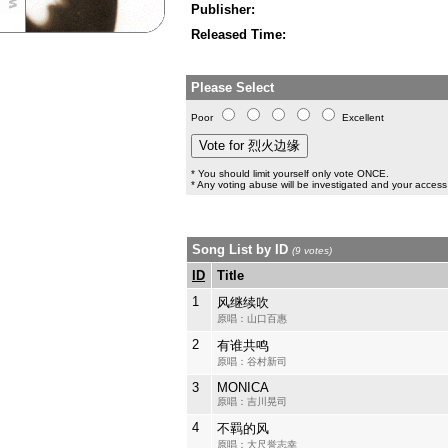
Publisher:
Released Time:
Please Select
Poor
Excellent
* You should limit yourself only vote ONCE.
* Any voting abuse will be investigated and your access 
Song List by ID
(9 votes)
ID
Title
1
风继续吹
原唱：山口百惠
2
有谁共鸣
原唱：谷村新司
3
MONICA
原唱：吉川晃司
4
不羁的风
原唱：大尺誉志幸