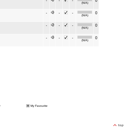
-
-
-
0
(N/A)
-
-
-
0
(N/A)
-
-
-
0
(N/A)
-
-
-
0
(N/A)
e
My Favourite