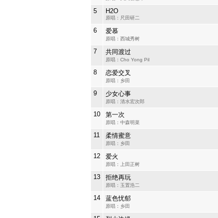
5
H2O
原唱：尺田研二
6
爱慕
原唱：西城秀树
7
共同渡过
原唱：Cho Yong Pil
8
恋爱交叉
原唱：乡田
9
少女心事
原唱：清水宏次郎
10
第一次
原唱：中森明菜
11
柔情蜜意
原唱：乡田
12
爱火
原唱：上田正树
13
拒绝再玩
原唱：玉置浩二
14
蓝色忧郁
原唱：乡田