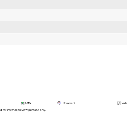
Comment
Vot
MTV
ed for internal preview purpose only.