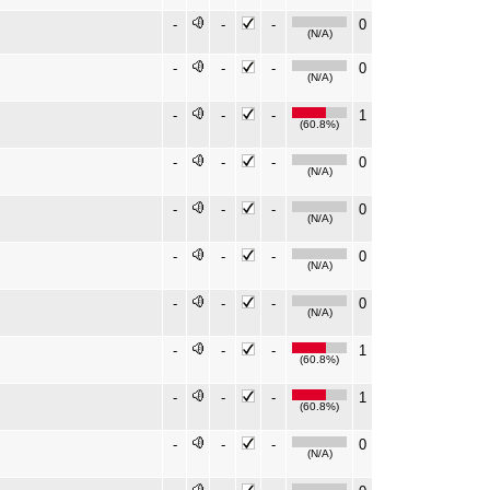
-
-
-
0
(N/A)
-
-
-
0
(N/A)
-
-
-
1
(60.8%)
-
-
-
0
(N/A)
-
-
-
0
(N/A)
-
-
-
0
(N/A)
-
-
-
0
(N/A)
-
-
-
1
(60.8%)
-
-
-
1
(60.8%)
-
-
-
0
(N/A)