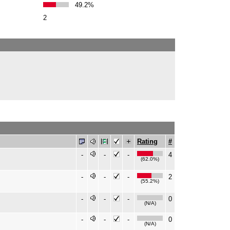
49.2%
2
Rating
#
-
-
-
4
(62.0%)
-
-
-
2
(55.2%)
-
-
-
0
(N/A)
-
-
-
0
(N/A)