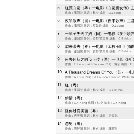
5
红颜白发（粤）━电影《白发魔女传》
作曲：张国荣 作词：林夕 编曲：G.Leong
6
夜半歌声（国）━电影《夜半歌声》主
作曲：张国荣 作词：莫如升 编曲：G.Leong
7
一辈子失去了奶（国）━电影《夜半歌
作曲：张国荣 作词：黄郁/莫如升 编曲：C.Babida
8
眉来眼去（粤）━电影《金枝玉叶》插
作曲：张国荣 作词：黄郁/莫如升 编曲：C.Babida
9
何去何从之阿飞正传（国）━电影《阿
作曲：E.Lecuona/J.Cacavas 作词：黄郁 编曲：G.
10
A Thousand Dreams Of You（英
作曲：A.Louis 作词：A.Louis/W.Francis/F.Wall
11
红（粤）
作曲：张国荣 作词：林夕 编曲：C.Y.KONG
12
偷情（粤）
作曲：C.Y.Kong 作词：林夕 编曲：C.Y.Kong
13
怪你过份美丽（粤）
作曲：唐奕聪 作词：林夕 编曲：唐奕聪
14
怨男（粤）
作曲：陈辉阳 作词：林夕 编曲：陈辉阳