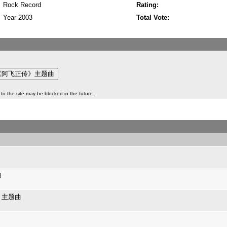
Rock Record
Rating:
Year 2003
Total Vote:
to the site may be blocked in the future.
曲
》主题曲