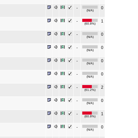
-
0
(N/A)
-
1
(60.8%)
-
0
(N/A)
-
0
(N/A)
-
0
(N/A)
-
0
(N/A)
-
2
(61.2%)
-
0
(N/A)
-
1
(60.8%)
-
0
(N/A)