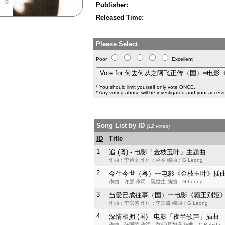
Publisher:
Released Time:
Please Select
Poor
Excellent
* You should limit yourself only vote ONCE.
* Any voting abuse will be investigated and your access 
Song List by ID
(12 votes)
ID
Title
1
追 (粤) - 电影「金枝玉叶」主题曲
作曲：李迪文 作词：林夕 编曲：G.Leong
2
今生今世（粤）━电影《金枝玉叶》插
作曲：许愿 作词：阮世生 编曲：G.Leong
3
当爱已成往事（国）━电影《霸王别姬
作曲：李宗盛 作词：李宗盛 编曲：G.Leong
4
深情相拥 (国) - 电影「夜半歌声」插曲
作曲：张国荣 作词：黄郁/莫如升 编曲：C.Babida