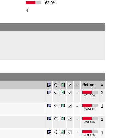
62.0%
4
Rating
#
-
2
(61.2%)
-
1
(60.8%)
-
1
(60.8%)
-
1
(60.8%)