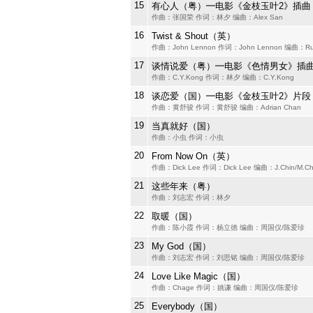
15
有心人（粤）━电影《金枝玉叶2》插曲
作曲：张国荣 作词：林夕 编曲：Alex San
16
Twist & Shout（英）
作曲：John Lennon 作词：John Lennon 编曲：Rus
17
谈情说爱（粤）━电影《色情男女》插
作曲：C.Y.Kong 作词：林夕 编曲：C.Y.Kong
18
谈恋爱（国）━电影《金枝玉叶2》片段
作曲：黄舒骏 作词：黄舒骏 编曲：Adrian Chan
19
当真就好（国）
作曲：小虫 作词：小虫
20
From Now On（英）
作曲：Dick Lee 作词：Dick Lee 编曲：J.Chin/M.C
21
这些年来（粤）
作曲：刘志宏 作词：林夕
22
取暖（国）
作曲：陈小霞 作词：杨立德 编曲：周国仪/陈爱珍
23
My God（国）
作曲：刘志宏 作词：刘思铭 编曲：周国仪/陈爱珍
24
Love Like Magic（国）
作曲：Chage 作词：姚谦 编曲：周国仪/陈爱珍
25
Everybody（国）