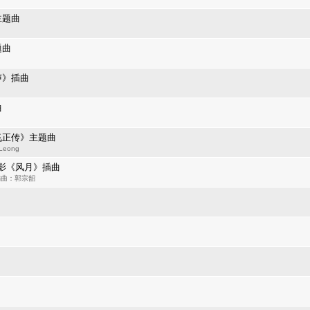
主题曲
题曲
声》插曲
曲
飞正传》主题曲
Leong
）━电影《风月》插曲
er 编曲：郭宗韶