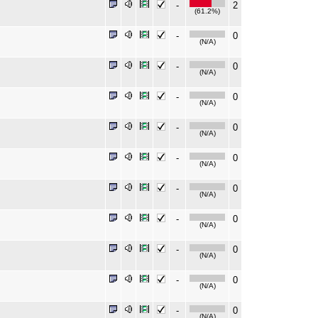
-
2
(61.2%)
-
0
(N/A)
-
0
(N/A)
-
0
(N/A)
-
0
(N/A)
-
0
(N/A)
-
0
(N/A)
-
0
(N/A)
-
0
(N/A)
-
0
(N/A)
-
0
(N/A)