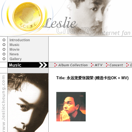
Title: 永远宠爱张国荣 (精选卡拉OK + MV)