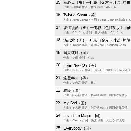
15
有心人（粤）━电影《金枝玉叶2》插曲
作曲：张国荣 作词：林夕 编曲：Alex San
16
Twist & Shout（英）
作曲：John Lennon 作词：John Lennon 编曲：Rus
17
谈情说爱（粤）━电影《色情男女》插
作曲：C.Y.Kong 作词：林夕 编曲：C.Y.Kong
18
谈恋爱（国）━电影《金枝玉叶2》片段
作曲：黄舒骏 作词：黄舒骏 编曲：Adrian Chan
19
当真就好（国）
作曲：小虫 作词：小虫
20
From Now On（英）
作曲：Dick Lee 作词：Dick Lee 编曲：J.Chin/M.C
21
这些年来（粤）
作曲：刘志宏 作词：林夕
22
取暖（国）
作曲：陈小霞 作词：杨立德 编曲：周国仪/陈爱珍
23
My God（国）
作曲：刘志宏 作词：刘思铭 编曲：周国仪/陈爱珍
24
Love Like Magic（国）
作曲：Chage 作词：姚谦 编曲：周国仪/陈爱珍
25
Everybody（国）