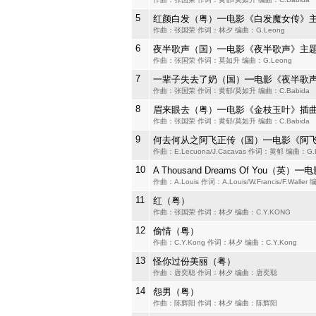
5
红颜白发（粤）━电影《白发魔女传》
作曲：张国荣 作词：林夕 编曲：G.Leong
6
夜半歌声（国）━电影《夜半歌声》主
作曲：张国荣 作词：莫如升 编曲：G.Leong
7
一辈子失去了奶（国）━电影《夜半歌
作曲：张国荣 作词：黄郁/莫如升 编曲：C.Babida
8
眉来眼去（粤）━电影《金枝玉叶》插
作曲：张国荣 作词：黄郁/莫如升 编曲：C.Babida
9
何去何从之阿飞正传（国）━电影《阿
作曲：E.Lecuona/J.Cacavas 作词：黄郁 编曲：G.
10
A Thousand Dreams Of You（英
作曲：A.Louis 作词：A.Louis/W.Francis/F.Wall
11
红（粤）
作曲：张国荣 作词：林夕 编曲：C.Y.KONG
12
偷情（粤）
作曲：C.Y.Kong 作词：林夕 编曲：C.Y.Kong
13
怪你过份美丽（粤）
作曲：唐奕聪 作词：林夕 编曲：唐奕聪
14
怨男（粤）
作曲：陈辉阳 作词：林夕 编曲：陈辉阳