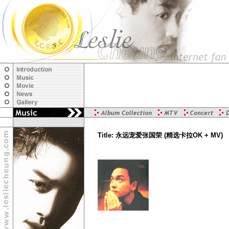
Title: 永远宠爱张国荣 (精选卡拉OK + MV)