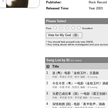
Publisher:
Rock Record
Released Time:
Year 2003
Please Select
Poor
Excellent
* You should limit yourself only vote ONCE.
* Any voting abuse will be investigated and your access 
Song List by ID
(12 votes)
ID
Title
1
追 (粤) - 电影「金枝玉叶」主题曲
作曲：李迪文 作词：林夕 编曲：G.Leong
2
今生今世（粤）━电影《金枝玉叶》插
作曲：许愿 作词：阮世生 编曲：G.Leong
3
当爱已成往事（国）━电影《霸王别姬
作曲：李宗盛 作词：李宗盛 编曲：G.Leong
4
深情相拥 (国) - 电影「夜半歌声」插曲
作曲：张国荣 作词：黄郁/莫如升 编曲：C.Babida