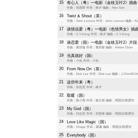
15
有心人（粤）━电影《金枝玉叶2》插曲
作曲：张国荣 作词：林夕 编曲：Alex San
16
Twist & Shout（英）
作曲：John Lennon 作词：John Lennon 编曲：Rus
17
谈情说爱（粤）━电影《色情男女》插
作曲：C.Y.Kong 作词：林夕 编曲：C.Y.Kong
18
谈恋爱（国）━电影《金枝玉叶2》片段
作曲：黄舒骏 作词：黄舒骏 编曲：Adrian Chan
19
当真就好（国）
作曲：小虫 作词：小虫
20
From Now On（英）
作曲：Dick Lee 作词：Dick Lee 编曲：J.Chin/M.C
21
这些年来（粤）
作曲：刘志宏 作词：林夕
22
取暖（国）
作曲：陈小霞 作词：杨立德 编曲：周国仪/陈爱珍
23
My God（国）
作曲：刘志宏 作词：刘思铭 编曲：周国仪/陈爱珍
24
Love Like Magic（国）
作曲：Chage 作词：姚谦 编曲：周国仪/陈爱珍
25
Everybody（国）