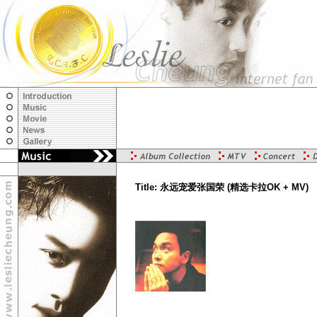
Title: 永远宠爱张国荣 (精选卡拉OK + MV)