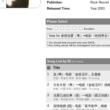
Publisher:
Rock Record
Released Time:
Year 2003
Please Select
Poor
Excellent
* You should limit yourself only vote ONCE.
* Any voting abuse will be investigated and your access 
Song List by ID
(12 votes)
ID
Title
1
追 (粤) - 电影「金枝玉叶」主题曲
作曲：李迪文 作词：林夕 编曲：G.Leong
2
今生今世（粤）━电影《金枝玉叶》插
作曲：许愿 作词：阮世生 编曲：G.Leong
3
当爱已成往事（国）━电影《霸王别姬
作曲：李宗盛 作词：李宗盛 编曲：G.Leong
4
深情相拥 (国) - 电影「夜半歌声」插曲
作曲：张国荣 作词：黄郁/莫如升 编曲：C.Babida