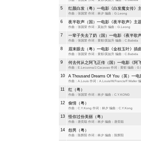
5
红颜白发（粤）━电影《白发魔女传》
作曲：张国荣 作词：林夕 编曲：G.Leong
6
夜半歌声（国）━电影《夜半歌声》主
作曲：张国荣 作词：莫如升 编曲：G.Leong
7
一辈子失去了奶（国）━电影《夜半歌
作曲：张国荣 作词：黄郁/莫如升 编曲：C.Babida
8
眉来眼去（粤）━电影《金枝玉叶》插
作曲：张国荣 作词：黄郁/莫如升 编曲：C.Babida
9
何去何从之阿飞正传（国）━电影《阿
作曲：E.Lecuona/J.Cacavas 作词：黄郁 编曲：G.
10
A Thousand Dreams Of You（英
作曲：A.Louis 作词：A.Louis/W.Francis/F.Wall
11
红（粤）
作曲：张国荣 作词：林夕 编曲：C.Y.KONG
12
偷情（粤）
作曲：C.Y.Kong 作词：林夕 编曲：C.Y.Kong
13
怪你过份美丽（粤）
作曲：唐奕聪 作词：林夕 编曲：唐奕聪
14
怨男（粤）
作曲：陈辉阳 作词：林夕 编曲：陈辉阳