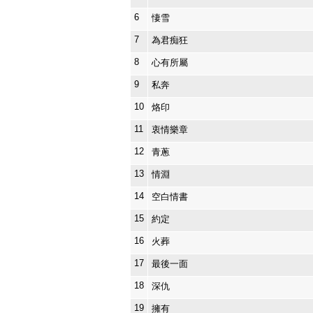
6
悽雪
7
為君痴狂
8
心有所屬
9
私奔
10
烙印
11
衷情樂章
12
青蔥
13
情淵
14
空白情書
15
約定
16
火葬
17
最後一面
18
深仇
19
擁有