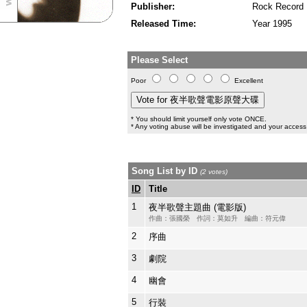
Publisher:
Rock Record
Released Time:
Year 1995
Please Select
Poor
Excellent
* You should limit yourself only vote ONCE.
* Any voting abuse will be investigated and your access 
Song List by ID
(2 votes)
ID
Title
1
夜半歌聲主題曲 (電影版)
作曲：張國榮 作詞：莫如升 編曲：符元偉
2
序曲
3
劇院
4
幽會
5
行裝