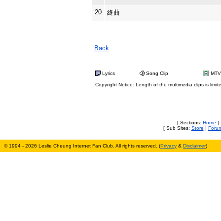
20
終曲
Back
Lyrics
Song Clip
MTV
Copyright Notice: Length of the multimedia clips is limit
[ Sections:
Home
|
[ Sub Sites:
Store
|
Foru
© 1994 - 2026 Leslie Cheung Internet Fan Club. All rights reserved. (
Privacy
&
Disclaimer
)