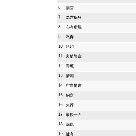
6
悽雪
7
為君痴狂
8
心有所屬
9
私奔
10
烙印
11
衷情樂章
12
青蔥
13
情淵
14
空白情書
15
約定
16
火葬
17
最後一面
18
深仇
19
擁有