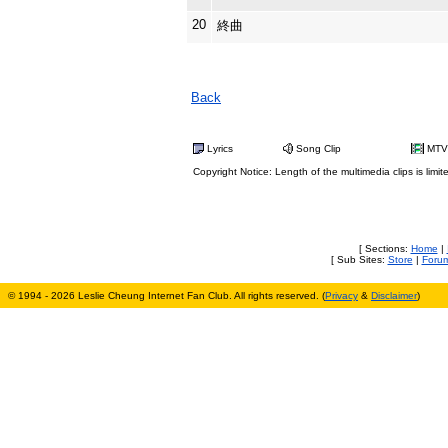
20
終曲
Back
Lyrics
Song Clip
MTV
Copyright Notice: Length of the multimedia clips is limit
[ Sections:
Home
|
[ Sub Sites:
Store
|
Foru
© 1994 - 2026 Leslie Cheung Internet Fan Club. All rights reserved. (
Privacy
&
Disclaimer
)