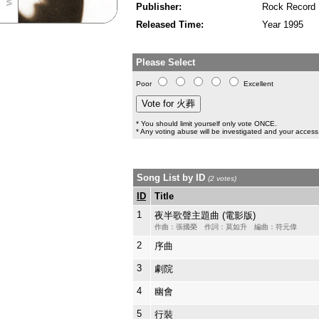
Publisher:
Rock Record
Released Time:
Year 1995
Please Select
Poor
Excellent
* You should limit yourself only vote ONCE.
* Any voting abuse will be investigated and your access 
Song List by ID
(2 votes)
ID
Title
1
夜半歌聲主題曲 (電影版)
作曲：張國榮 作詞：莫如升 編曲：符元偉
2
序曲
3
劇院
4
幽會
5
行裝