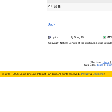
20
終曲
Back
Lyrics
Song Clip
MTV
Copyright Notice: Length of the multimedia clips is limit
[ Sections:
Home
|
[ Sub Sites:
Store
|
Foru
© 1994 - 2026 Leslie Cheung Internet Fan Club. All rights reserved. (
Privacy
&
Disclaimer
)