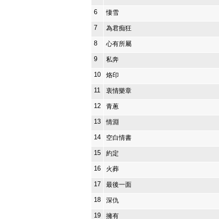
6
悽雪
7
為君痴狂
8
心有所屬
9
私奔
10
烙印
11
衷情樂章
12
青蔥
13
情淵
14
空白情書
15
約定
16
火葬
17
最後一面
18
深仇
19
擁有