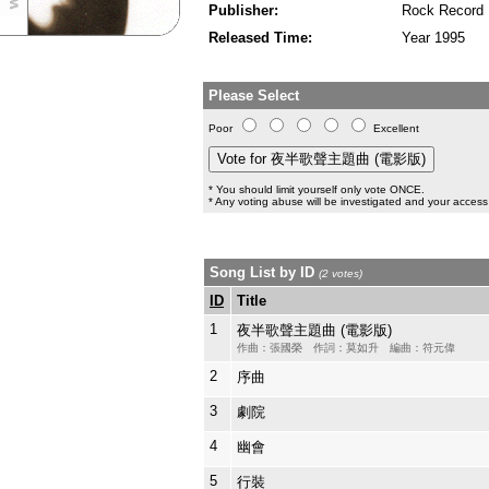
Publisher:
Rock Record
Released Time:
Year 1995
Please Select
Poor
Excellent
* You should limit yourself only vote ONCE.
* Any voting abuse will be investigated and your access 
Song List by ID
(2 votes)
ID
Title
1
夜半歌聲主題曲 (電影版)
作曲：張國榮 作詞：莫如升 編曲：符元偉
2
序曲
3
劇院
4
幽會
5
行裝