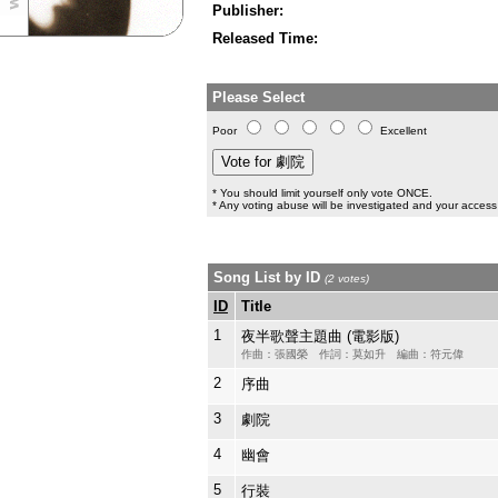
Publisher:
Released Time:
Please Select
Poor
Excellent
* You should limit yourself only vote ONCE.
* Any voting abuse will be investigated and your access 
Song List by ID
(2 votes)
ID
Title
1
夜半歌聲主題曲 (電影版)
作曲：張國榮 作詞：莫如升 編曲：符元偉
2
序曲
3
劇院
4
幽會
5
行裝