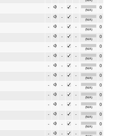
(N/A)
-
-
-
0
(N/A)
-
-
-
0
(N/A)
-
-
-
0
(N/A)
-
-
-
0
(N/A)
-
-
-
0
(N/A)
-
-
-
0
(N/A)
-
-
-
0
(N/A)
-
-
-
0
(N/A)
-
-
-
0
(N/A)
-
-
-
0
(N/A)
-
-
-
0
(N/A)
-
-
-
0
(N/A)
-
-
-
0
(N/A)
-
-
-
0