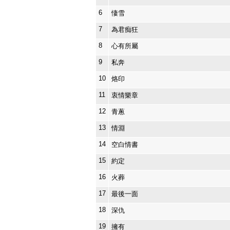
6
悽雪
7
為君痴狂
8
心有所屬
9
私奔
10
烙印
11
衷情樂章
12
青蔥
13
情淵
14
空白情書
15
約定
16
火葬
17
最後一面
18
深仇
19
擁有