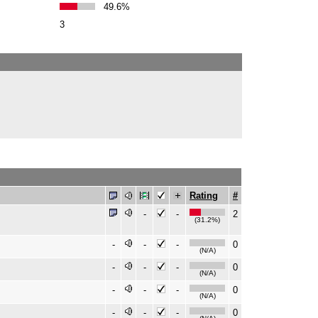
49.6%
3
Rating
#
-
-
2
(31.2%)
-
-
-
0
(N/A)
-
-
-
0
(N/A)
-
-
-
0
(N/A)
-
-
-
0