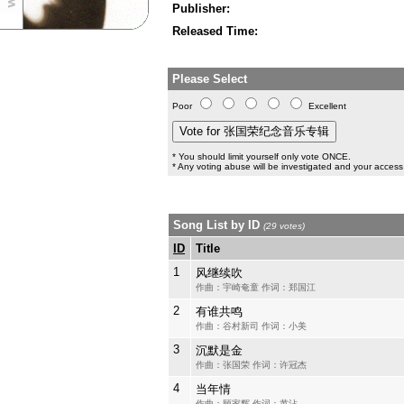
Publisher:
Released Time:
Please Select
Poor
Excellent
* You should limit yourself only vote ONCE.
* Any voting abuse will be investigated and your access 
Song List by ID
(29 votes)
ID
Title
1
风继续吹
作曲：宇崎奄童 作词：郑国江
2
有谁共鸣
作曲：谷村新司 作词：小美
3
沉默是金
作曲：张国荣 作词：许冠杰
4
当年情
作曲：顾家辉 作词：黄沾