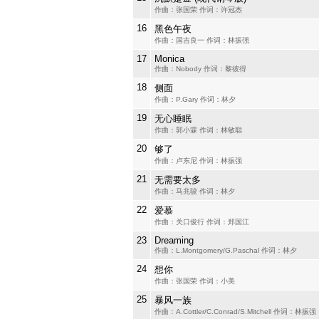
作曲：张国荣 作词：许冠杰
16
黑色午夜
作曲：国吉良一 作词：林振强
17
Monica
作曲：Nobody 作词：黎彼得
18
侧面
作曲：P.Gary 作词：林夕
19
无心睡眠
作曲：郭小霖 作词：林敏聪
20
够了
作曲：卢东尼 作词：林振强
21
无需要太多
作曲：马兆骏 作词：林夕
22
爱慕
作曲：关口俊行 作词：郑国江
23
Dreaming
作曲：L.Montgomery/G.Paschal 作词：林夕
24
想你
作曲：张国荣 作词：小美
25
暴风一族
作曲：A.Cottler/C.Conrad/S.Mitchell 作词：林振强