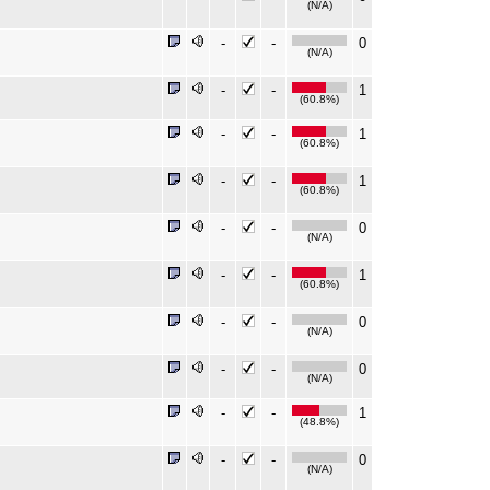
(N/A)
-
-
0
(N/A)
-
-
1
(60.8%)
-
-
1
(60.8%)
-
-
1
(60.8%)
-
-
0
(N/A)
-
-
1
(60.8%)
-
-
0
(N/A)
-
-
0
(N/A)
-
-
1
(48.8%)
-
-
0
(N/A)