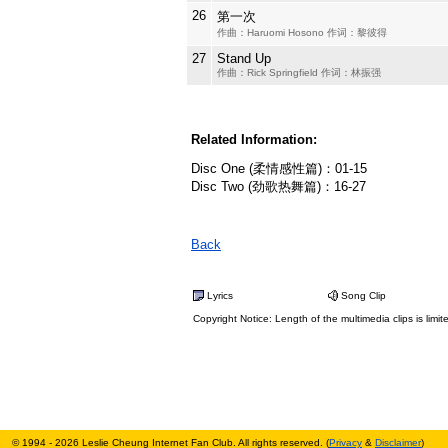
26
第一次
作曲：Haruomi Hosono 作词：黎彼得
27
Stand Up
作曲：Rick Springfield 作词：林振强
Related Information:
Disc One (柔情感性篇)：01-15
Disc Two (劲歌热舞篇)：16-27
Back
Lyrics
Song Clip
Copyright Notice: Length of the multimedia clips is limit
© 1994 - 2026 Leslie Cheung Internet Fan Club. All rights reserved. (
Privacy
&
Disclaimer
)