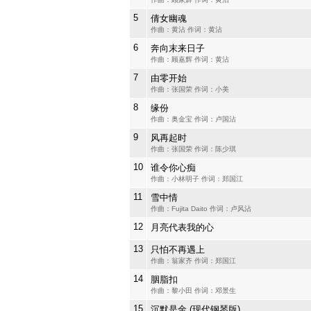
5
倩女幽魂
作曲：黄沾 作词：黄沾
6
奔向末来日子
作曲：顾嘉辉 作词：黄沾
7
由零开始
作曲：张国荣 作词：小美
8
缘份
作曲：奥金宝 作词：卢国沾
9
风再起时
作曲：张国荣 作词：陈少琪
10
谁令你心痴
作曲：小林明子 作词：郑国江
11
雪中情
作曲：Fujita Daito 作词：卢风沾
12
月亮代表我的心
13
只怕不再遇上
作曲：翁家齐 作词：郑国江
14
胭脂扣
作曲：黎小田 作词：邓景生
15
沉默是金 (现代钢琴版)