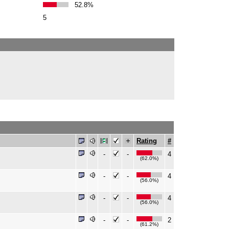
52.8%
5
Rating
#
-
-
4
(62.0%)
-
-
4
(56.0%)
-
-
4
(56.0%)
-
-
2
(61.2%)