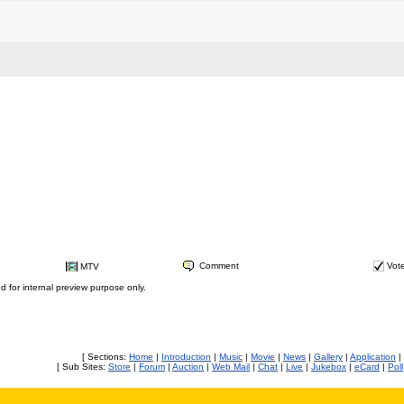
Comment
Vot
MTV
ed for internal preview purpose only.
[ Sections:
Home
|
Introduction
|
Music
|
Movie
|
News
|
Gallery
|
Application
|
[ Sub Sites:
Store
|
Forum
|
Auction
|
Web Mail
|
Chat
|
Live
|
Jukebox
|
eCard
|
Poll