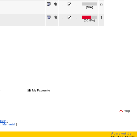
-
-
0
(N/A)
-
-
1
(60.8%)
e
My Favourite
Help
]
|
Memorial
]