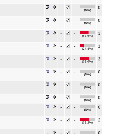
-
-
0
(N/A)
-
-
0
(N/A)
-
-
3
(57.6%)
-
-
1
(24.8%)
-
-
3
(61.6%)
-
-
0
(N/A)
-
-
0
(N/A)
-
-
0
(N/A)
-
-
0
(N/A)
-
-
2
(61.2%)
-
-
-
0