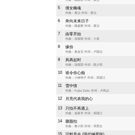
5
倩女幽魂
作曲：黄沾 作词：黄沾
6
奔向末来日子
作曲：顾嘉辉 作词：黄沾
7
由零开始
作曲：张国荣 作词：小美
8
缘份
作曲：奥金宝 作词：卢国沾
9
风再起时
作曲：张国荣 作词：陈少琪
10
谁令你心痴
作曲：小林明子 作词：郑国江
11
雪中情
作曲：Fujita Daito 作词：卢风沾
12
月亮代表我的心
13
只怕不再遇上
作曲：翁家齐 作词：郑国江
14
胭脂扣
作曲：黎小田 作词：邓景生
15
沉默是金 (现代钢琴版)