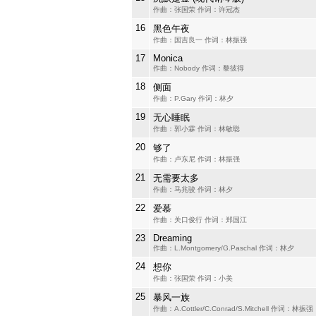
作曲：张国荣 作词：许冠杰
16
黑色午夜
作曲：国吉良一 作词：林振强
17
Monica
作曲：Nobody 作词：黎彼得
18
侧面
作曲：P.Gary 作词：林夕
19
无心睡眠
作曲：郭小霖 作词：林敏聪
20
够了
作曲：卢东尼 作词：林振强
21
无需要太多
作曲：马兆骏 作词：林夕
22
爱慕
作曲：关口俊行 作词：郑国江
23
Dreaming
作曲：L.Montgomery/G.Paschal 作词：林夕
24
想你
作曲：张国荣 作词：小美
25
暴风一族
作曲：A.Cottler/C.Conrad/S.Mitchell 作词：林振强