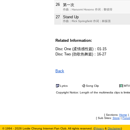
26
第一次
作曲：Haruomi Hosono 作词：黎彼得
27
Stand Up
作曲：Rick Springfield 作词：林振强
Related Information:
Disc One (柔情感性篇)：01-15
Disc Two (劲歌热舞篇)：16-27
Back
Lyrics
Song Clip
MTV
Copyright Notice: Length of the multimedia clips is limit
[ Sections:
Home
|
[ Sub Sites:
Store
|
Foru
© 1994 - 2026 Leslie Cheung Internet Fan Club. All rights reserved. (
Privacy
&
Disclaimer
)